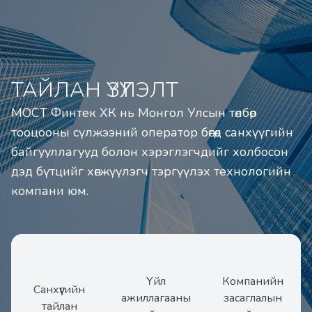
ТАЙЛАН ҮЗҮҮЛЭЛТ
МОСТ Финтек ХК нь Монгол Улсын төлбөр 
тооцооны сүлжээний оператор бөгөөд санхүүгийн 
байгууллагууд болон хэрэглэгчдийг холбосон 
дэд бүтцийг хөгжүүлэгч тэргүүлэх технологийн 
компани юм.
Үйл
Компанийн
Санхүүгийн
ажиллагааны
засаглалын
тайлан