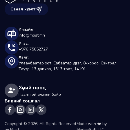
Санал хүсэлт
И-мэйл:
info@most.mn
Утас:
+976 75052727
Хаяг:
Улаанбаатар хот, Сүхбаатар дүүрэг, 8-хороо, Сэнтрал 
Тауэр, 13 давхар, 1313 тоот, 14191
Хүний нөөц
Нээлттэй ажлын байр
Бидний сошиал
Copyright © 2026, All Rights Reserved
Made with ❤️ by
by Most
ModiwSoft LLC