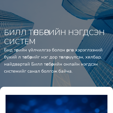
БИЛЛ ТӨЛБӨРИЙН НЭГДСЭН
СИСТЕМ
Бид төрийн үйлчилгээ болон өргөн хэрэглээний 
бүхий л төлбөрийг нэг дор төвлөрүүлсэн, хялбар, 
найдвартай Билл төлбөрийн онлайн нэгдсэн 
системийг санал болгож байна.