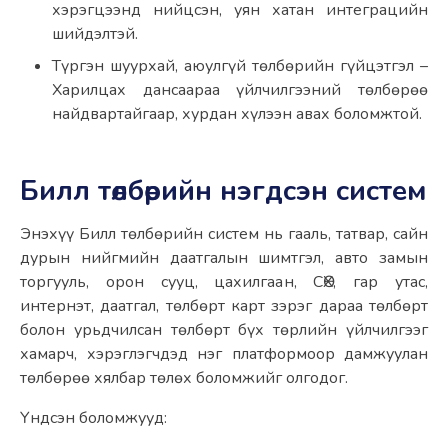
хэрэгцээнд нийцсэн, уян хатан интеграцийн 
шийдэлтэй.
Түргэн шуурхай, аюулгүй төлбөрийн гүйцэтгэл – 
Харилцах дансаараа үйлчилгээний төлбөрөө 
найдвартайгаар, хурдан хүлээн авах боломжтой.
Билл төлбөрийн нэгдсэн систем
Энэхүү Билл төлбөрийн систем нь гааль, татвар, сайн 
дурын нийгмийн даатгалын шимтгэл, авто замын 
торгууль, орон сууц, цахилгаан, СӨХ, гар утас, 
интернэт, даатгал, төлбөрт карт зэрэг дараа төлбөрт 
болон урьдчилсан төлбөрт бүх төрлийн үйлчилгээг 
хамарч, хэрэглэгчдэд нэг платформоор дамжуулан 
төлбөрөө хялбар төлөх боломжийг олгодог.
Үндсэн боломжууд: