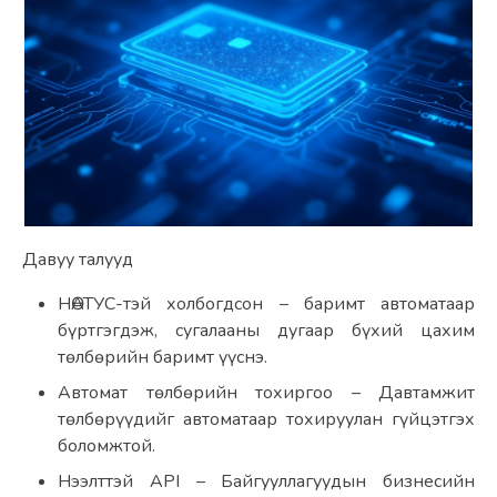
Давуу талууд
НӨАТУС-тэй холбогдсон – баримт автоматаар 
бүртгэгдэж, сугалааны дугаар бүхий цахим 
төлбөрийн баримт үүснэ.
Автомат төлбөрийн тохиргоо – Давтамжит 
төлбөрүүдийг автоматаар тохируулан гүйцэтгэх 
боломжтой.
Нээлттэй API – Байгууллагуудын бизнесийн 