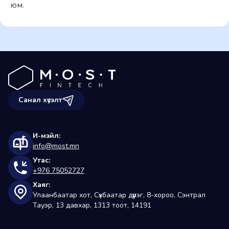
юм.
Санал хүсэлт
И-мэйл:
info@most.mn
Утас:
+976 75052727
Хаяг:
Улаанбаатар хот, Сүхбаатар дүүрэг, 8-хороо, Сэнтрал 
Тауэр, 13 давхар, 1313 тоот, 14191