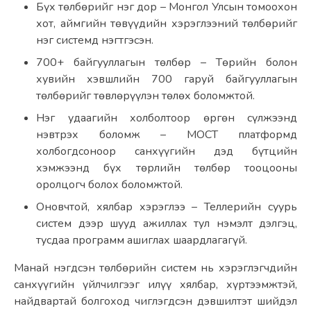
Бүх төлбөрийг нэг дор – Монгол Улсын томоохон 
хот, аймгийн төвүүдийн хэрэглээний төлбөрийг 
нэг системд нэгтгэсэн.
700+ байгууллагын төлбөр – Төрийн болон 
хувийн хэвшлийн 700 гаруй байгууллагын 
төлбөрийг төвлөрүүлэн төлөх боломжтой.
Нэг удаагийн холболтоор өргөн сүлжээнд 
нэвтрэх боломж – МОСТ платформд 
холбогдсоноор санхүүгийн дэд бүтцийн 
хэмжээнд бүх төрлийн төлбөр тооцооны 
оролцогч болох боломжтой.
Оновчтой, хялбар хэрэглээ – Теллерийн суурь 
систем дээр шууд ажиллах тул нэмэлт дэлгэц, 
тусдаа программ ашиглах шаардлагагүй.
Манай нэгдсэн төлбөрийн систем нь хэрэглэгчдийн 
санхүүгийн үйлчилгээг илүү хялбар, хүртээмжтэй, 
найдвартай болгоход чиглэгдсэн дэвшилтэт шийдэл 