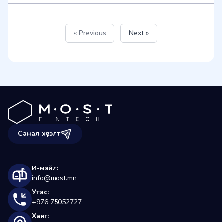
« Previous
Next »
Санал хүсэлт
И-мэйл:
info@most.mn
Утас:
+976 75052727
Хаяг: