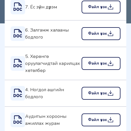
7. Ёс зүйн дүрэм
Файл үзэх
6. Залгамж халааны
Файл үзэх
бодлого
5. Хөрөнгө
оруулагчидтай харилцах
Файл үзэх
хөтөлбөр
4. Ногдол ашгийн
Файл үзэх
бодлого
Аудитын хорооны
Файл үзэх
ажиллах журам