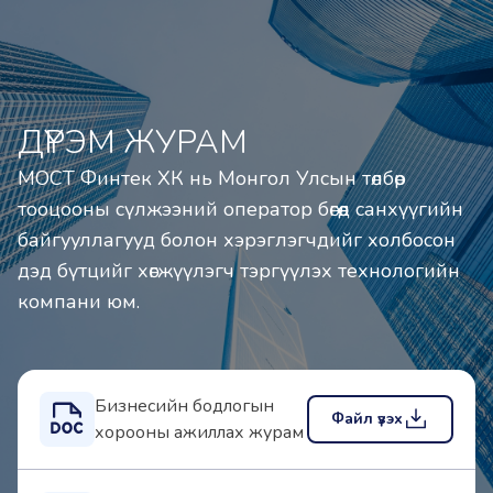
ДҮРЭМ ЖУРАМ
МОСТ Финтек ХК нь Монгол Улсын төлбөр 
тооцооны сүлжээний оператор бөгөөд санхүүгийн 
байгууллагууд болон хэрэглэгчдийг холбосон 
дэд бүтцийг хөгжүүлэгч тэргүүлэх технологийн 
компани юм.
Бизнесийн бодлогын
Файл үзэх
хорооны ажиллах журам