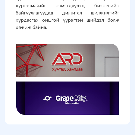
хүртээмжийг нэмэгдүүлэх, бизнесийн 
байгууллагуудад дижитал шилжилтийг 
хурдасгах онцгой үүрэгтэй шийдэл болж 
хөгжиж байна.