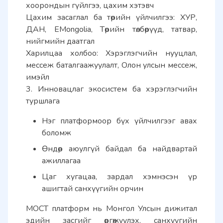
хоорондын гүйлгээ, цахим хэтэвч 
Цахим засаглал ба төрийн үйлчилгээ: ХУР, 
ДАН, EMongolia, Төрийн төлбөрүүд, татвар, 
нийгмийн даатгал 
Харилцаа холбоо: Хэрэглэгчийн нууцлал, 
мессеж баталгаажуулалт, Олон улсын мессеж, 
имэйл 
3. Инновацлаг экосистем ба хэрэглэгчийн 
туршлага
Нэг платформоор бүх үйлчилгээг авах 
боломж
Өндөр аюулгүй байдал ба найдвартай 
ажиллагаа
Цаг хугацаа, зардал хэмнэсэн үр 
ашигтай санхүүгийн орчин
МОСТ платформ нь Монгол Улсын дижитал 
эдийн засгийг өргөжүүлэх, санхүүгийн 