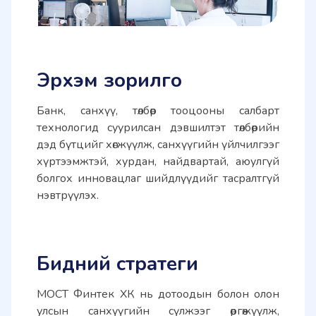
Эрхэм зорилго
Банк, санхүү, төлбөр тооцооны салбарт 
технологид суурилсан дэвшилтэт төлбөрийн 
дэд бүтцийг хөгжүүлж, санхүүгийн үйлчилгээг 
хүртээмжтэй, хурдан, найдвартай, аюулгүй 
болгох инновацлаг шийдлүүдийг тасралтгүй 
нэвтрүүлэх.
Бидний стратеги
МОСТ Финтек ХК нь дотоодын болон олон 
улсын санхүүгийн сүлжээг өргөжүүлж, 