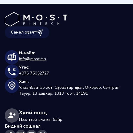
Санал хүсэлт
И-мэйл:
info@most.mn
Утас:
+976 75052727
Хаяг:
Улаанбаатар хот, Сүхбаатар дүүрэг, 8-хороо, Сэнтрал 
Тауэр, 13 давхар, 1313 тоот, 14191
Хүний нөөц
Нээлттэй ажлын байр
Бидний сошиал