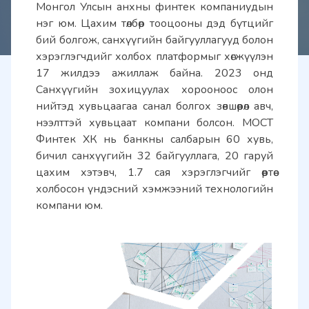
Монгол Улсын анхны финтек компаниудын 
нэг юм. Цахим төлбөр тооцооны дэд бүтцийг 
бий болгож, санхүүгийн байгууллагууд болон 
хэрэглэгчдийг холбох платформыг хөгжүүлэн 
17 жилдээ ажиллаж байна. 2023 онд 
Санхүүгийн зохицуулах хорооноос олон 
нийтэд хувьцаагаа санал болгох зөвшөөрөл авч, 
нээлттэй хувьцаат компани болсон. МОСТ 
Финтек ХК нь банкны салбарын 60 хувь, 
бичил санхүүгийн 32 байгууллага, 20 гаруй 
цахим хэтэвч, 1.7 сая хэрэглэгчийг өөртөө 
холбосон үндэсний хэмжээний технологийн 
компани юм.