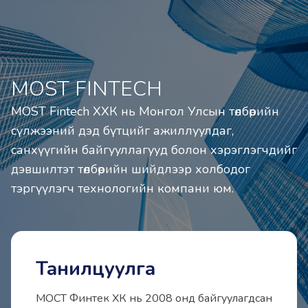
MOST FINTECH
MOST Fintech ХХК нь Монгол Улсын төлбөрийн 
сүлжээний дэд бүтцийг ажиллуулдаг, 
санхүүгийн байгууллагууд болон хэрэглэгчдийг 
дэвшилтэт төлбөрийн шийдлээр холбодог 
тэргүүлэгч технологийн компани юм.
Танилцуулга
МОСТ Финтек ХК нь 2008 онд байгуулагдсан 