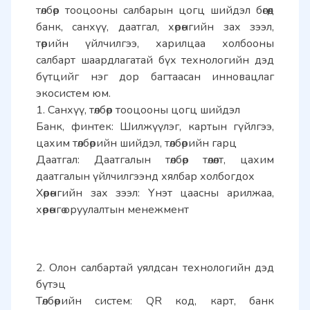
төлбөр тооцооны салбарын цогц шийдэл бөгөөд 
банк, санхүү, даатгал, хөрөнгийн зах зээл, 
төрийн үйлчилгээ, харилцаа холбооны 
салбарт шаардлагатай бүх технологийн дэд 
бүтцийг нэг дор багтаасан инновацлаг 
экосистем юм. 
1. Санхүү, төлбөр тооцооны цогц шийдэл 
Банк, финтек: Шилжүүлэг, картын гүйлгээ, 
цахим төлбөрийн шийдэл, төлбөрийн гарц 
Даатгал: Даатгалын төлбөр төлөлт, цахим 
даатгалын үйлчилгээнд хялбар холбогдох 
Хөрөнгийн зах зээл: Үнэт цаасны арилжаа, 
хөрөнгө оруулалтын менежмент
2. Олон салбартай уялдсан технологийн дэд 
бүтэц 
Төлбөрийн систем: QR код, карт, банк 