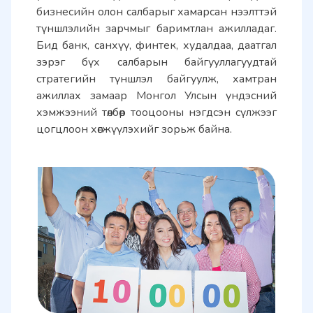
бизнесийн олон салбарыг хамарсан нээлттэй 
түншлэлийн зарчмыг баримтлан ажилладаг. 
Бид банк, санхүү, финтек, худалдаа, даатгал 
зэрэг бүх салбарын байгууллагуудтай 
стратегийн түншлэл байгуулж, хамтран 
ажиллах замаар Монгол Улсын үндэсний 
хэмжээний төлбөр тооцооны нэгдсэн сүлжээг 
цогцлоон хөгжүүлэхийг зорьж байна.